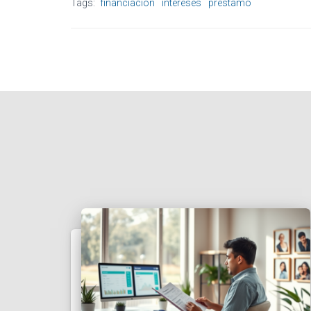
Tags:
financiación
intereses
préstamo