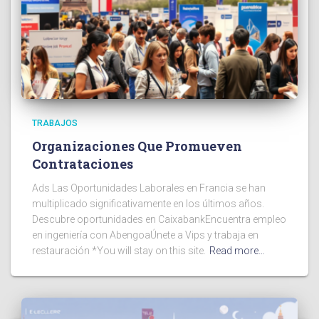
TRABAJOS
Organizaciones Que Promueven
Contrataciones
Ads Las Oportunidades Laborales en Francia se han
multiplicado significativamente en los últimos años.
Descubre oportunidades en CaixabankEncuentra empleo
en ingeniería con AbengoaÚnete a Vips y trabaja en
restauración *You will stay on this site.
Read more…