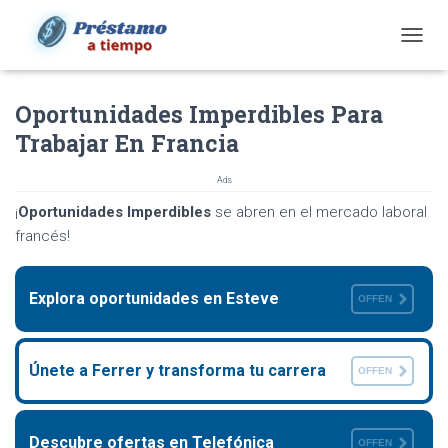
T
O
G
Oportunidades Imperdibles Para
G
L
Trabajar En Francia
E
N
Ads
A
V
¡
Oportunidades Imperdibles
se abren en el mercado laboral
I
francés!
G
A
T
Explora oportunidades en Esteve
I
OFFEN
O
N
Únete a Ferrer y transforma tu carrera
OFFEN
Descubre ofertas en Telefónica
OFFEN