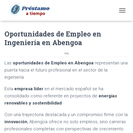
T
O
G
Oportunidades de Empleo en
G
L
Ingeniería en Abengoa
E
N
Ads
A
V
Las
oportunidades de Empleo en Abengoa
representan una
I
puerta hacia el futuro profesional en el sector de la
G
ingeniería.
A
T
Esta
empresa líder
en el mercado español se ha
I
O
consolidado como referente en proyectos de
energías
N
renovables y sostenibilidad
.
Con una trayectoria destacada y un compromiso firme con la
innovación
, Abengoa ofrece no solo empleos, sino carreras
profesionales completas con perspectivas de crecimiento