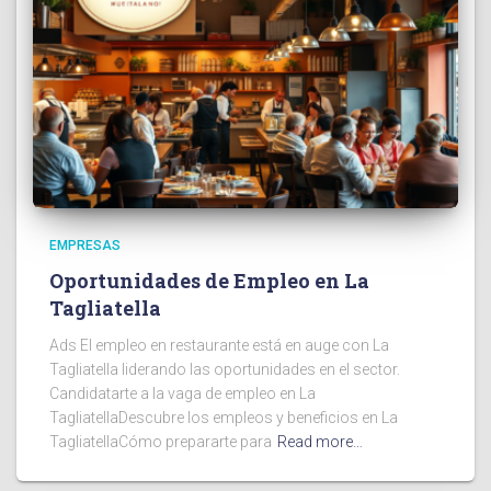
EMPRESAS
Oportunidades de Empleo en La
Tagliatella
Ads El empleo en restaurante está en auge con La
Tagliatella liderando las oportunidades en el sector.
Candidatarte a la vaga de empleo en La
TagliatellaDescubre los empleos y beneficios en La
TagliatellaCómo prepararte para
Read more…