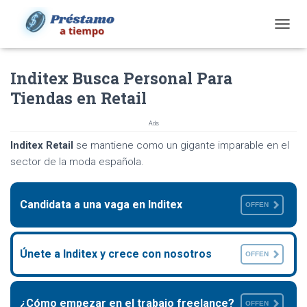
T
O
G
Inditex Busca Personal Para
G
L
Tiendas en Retail
E
N
Ads
A
V
Inditex Retail
se mantiene como un gigante imparable en el
I
sector de la moda española.
G
A
T
Candidata a una vaga en Inditex
I
OFFEN
O
N
Únete a Inditex y crece con nosotros
OFFEN
¿Cómo empezar en el trabajo freelance?
OFFEN