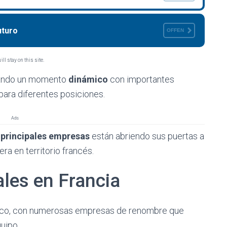
uturo
OFFEN
ll stay on this site.
tando un momento
dinámico
con importantes
para diferentes posiciones.
Ads
s
principales empresas
están abriendo sus puertas a
ra en territorio francés.
les en Francia
mico, con numerosas empresas de renombre que
uipo.