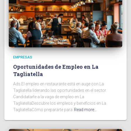
EMPRESAS
Oportunidades de Empleo en La
Tagliatella
Ads El empleo en restaurante está en auge con La
Tagliatella liderando las oportunidades en el sector.
Candidatarte a la vaga de empleo en La
TagliatellaDescubre los empleos y beneficios en La
TagliatellaCómo prepararte para
Read more…