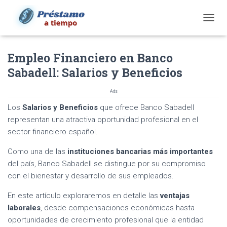
T
O
G
Empleo Financiero en Banco
G
L
Sabadell: Salarios y Beneficios
E
N
Ads
A
V
Los
Salarios y Beneficios
que ofrece Banco Sabadell
I
representan una atractiva oportunidad profesional en el
G
sector financiero español.
A
T
Como una de las
instituciones bancarias más importantes
I
O
del país, Banco Sabadell se distingue por su compromiso
N
con el bienestar y desarrollo de sus empleados.
En este artículo exploraremos en detalle las
ventajas
laborales
, desde compensaciones económicas hasta
oportunidades de crecimiento profesional que la entidad