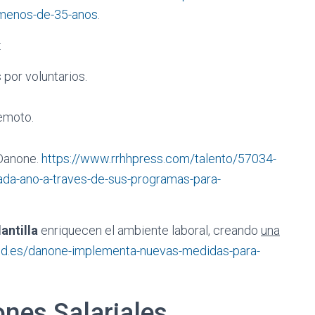
-menos-de-35-anos
.
:
 por voluntarios.
remoto.
 Danone.
https://www.rrhhpress.com/talento/57034-
ada-ano-a-traves-de-sus-programas-para-
antilla
enriquecen el ambiente laboral, creando
una
food.es/danone-implementa-nuevas-medidas-para-
ones Salariales