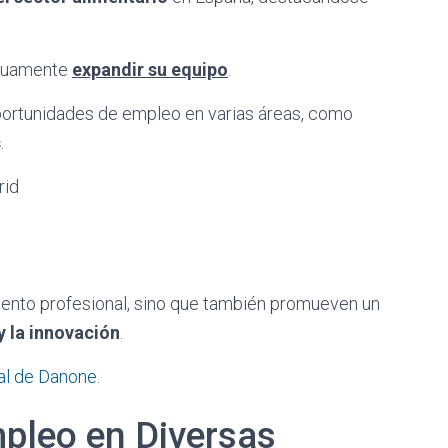
inuamente
expandir su equipo
.
portunidades de empleo en varias áreas, como
s
.
rid
iento profesional, sino que también promueven un
y la innovación
.
ial de Danone
.
pleo en Diversas