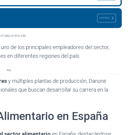
OFFEN
ll stay on this site.
no de los principales empleadores del sector,
s en diferentes regiones del país.
Ads
res
y múltiples plantas de producción, Danone
onales que buscan desarrollar su carrera en la
Alimentario en España
 el sector alimentario
en España, destacándose