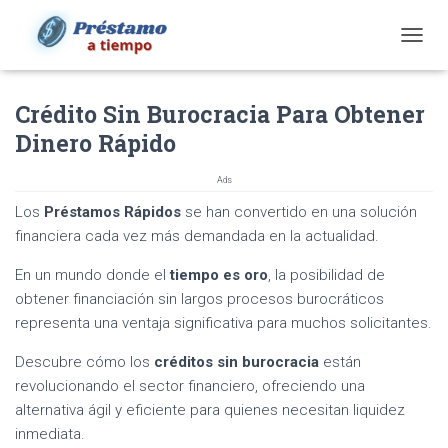
T
O
G
Crédito Sin Burocracia Para Obtener
G
L
Dinero Rápido
E
N
Ads
A
V
Los
Préstamos Rápidos
se han convertido en una solución
I
financiera cada vez más demandada en la actualidad.
G
A
En un mundo donde el
tiempo es oro
, la posibilidad de
T
obtener financiación sin largos procesos burocráticos
I
O
representa una ventaja significativa para muchos solicitantes.
N
Descubre cómo los
créditos sin burocracia
están
revolucionando el sector financiero, ofreciendo una
alternativa ágil y eficiente para quienes necesitan liquidez
inmediata.