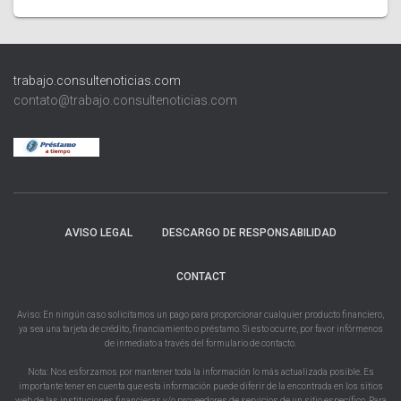
trabajo.consultenoticias.com
contato@trabajo.consultenoticias.com
AVISO LEGAL
DESCARGO DE RESPONSABILIDAD
CONTACT
Aviso: En ningún caso solicitamos un pago para proporcionar cualquier producto financiero,
ya sea una tarjeta de crédito, financiamiento o préstamo. Si esto ocurre, por favor infórmenos
de inmediato a través del formulario de contacto.
Nota: Nos esforzamos por mantener toda la información lo más actualizada posible. Es
importante tener en cuenta que esta información puede diferir de la encontrada en los sitios
web de las instituciones financieras y/o proveedores de servicios de un sitio específico. Para