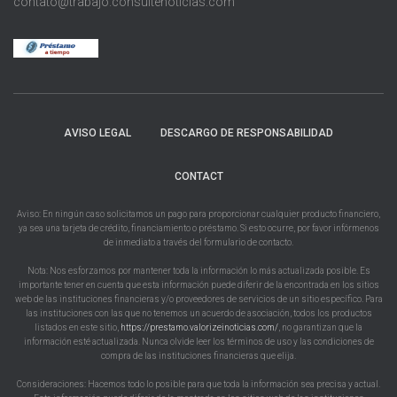
contato@trabajo.consultenoticias.com
AVISO LEGAL
DESCARGO DE RESPONSABILIDAD
CONTACT
Aviso: En ningún caso solicitamos un pago para proporcionar cualquier producto financiero,
ya sea una tarjeta de crédito, financiamiento o préstamo. Si esto ocurre, por favor infórmenos
de inmediato a través del formulario de contacto.
Nota: Nos esforzamos por mantener toda la información lo más actualizada posible. Es
importante tener en cuenta que esta información puede diferir de la encontrada en los sitios
web de las instituciones financieras y/o proveedores de servicios de un sitio específico. Para
las instituciones con las que no tenemos un acuerdo de asociación, todos los productos
listados en este sitio,
https://prestamo.valorizeinoticias.com/
, no garantizan que la
información esté actualizada. Nunca olvide leer los términos de uso y las condiciones de
compra de las instituciones financieras que elija.
Consideraciones: Hacemos todo lo posible para que toda la información sea precisa y actual.