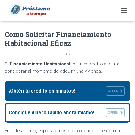
T
O
G
Cómo Solicitar Financiamiento
G
L
Habitacional Eficaz
E
N
Ads
A
V
El Financiamiento Habitacional
es un aspecto crucial a
I
considerar al momento de adquirir una vivienda.
G
A
T
I
¡Obtén tu crédito en minutos!
OFFEN
O
N
Consigue dinero rápido ahora mismo!
OFFEN
En este artículo, exploraremos cómo conectarse con un