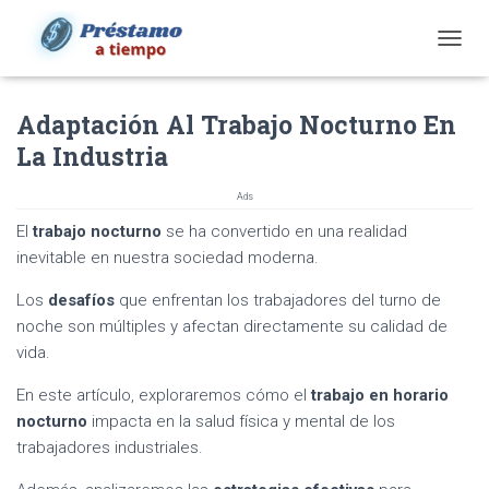
T
O
G
Adaptación Al Trabajo Nocturno En
G
L
La Industria
E
N
Ads
A
V
El
trabajo nocturno
se ha convertido en una realidad
I
inevitable en nuestra sociedad moderna.
G
A
Los
desafíos
que enfrentan los trabajadores del turno de
T
noche son múltiples y afectan directamente su calidad de
I
O
vida.
N
En este artículo, exploraremos cómo el
trabajo en horario
nocturno
impacta en la salud física y mental de los
trabajadores industriales.