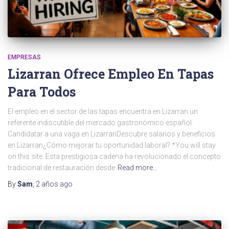
EMPRESAS
Lizarran Ofrece Empleo En Tapas
Para Todos
El empleo en el sector de las tapas encuentra en Lizarran un
referente indiscutible del mercado gastronómico español.
Candidatar a una vaga en LizarranDescubre salarios y beneficios
en Lizarran¿Cómo mejorar tu oportunidad laboral? *You will stay
on this site. Esta prestigiosa cadena ha revolucionado el concepto
tradicional de restauración desde
Read more…
By
Sam
,
2 años
ago