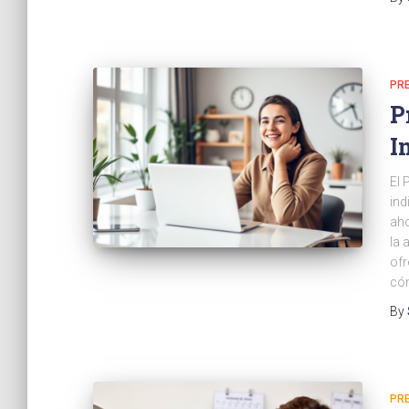
PR
P
I
El 
ind
aho
la 
ofr
có
By
PR