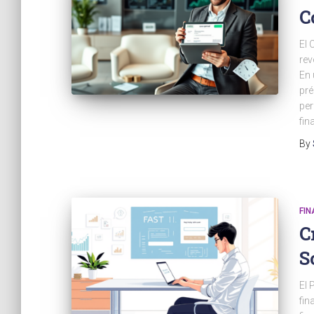
C
El 
rev
En 
pré
per
fin
By
FI
C
S
El 
fin