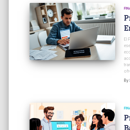
FI
P
E
El 
ese
eco
acc
tra
ofr
By
FI
P
B