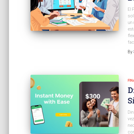
El 
sol
un 
est
fle
fac
By
FI
D
S
Din
vez
nec
con