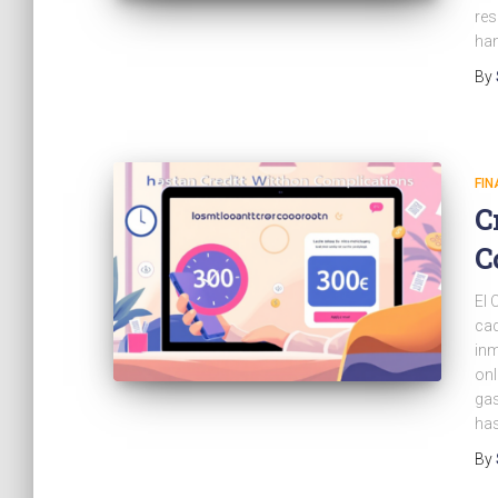
res
han
By
FI
C
C
El 
cad
inm
onl
gas
has
By