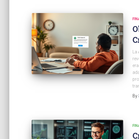
FI
O
C
La 
rev
era
ada
pro
tra
By
FI
C