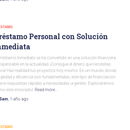
ESTAMO
réstamo Personal con Solución
nmediata
Préstamo Inmediato se ha convertido en una solución financiera
ispensable en la actualidad. ¡Consigue el dinero que necesitas
ra! Haz realidad tus proyectos hoy mismo. En un mundo donde
agilidad y eficiencia son fundamentales, este tipo de financiación
ece respuestas rápidas a necesidades urgentes. Exploraremos
mo este innovador
Read more…
Sam
,
1 año
ago
ESTAMO