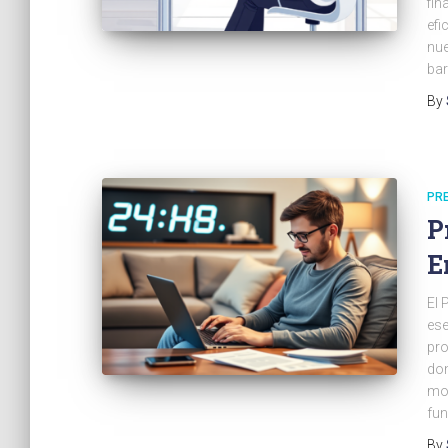
fin
efi
nue
bar
By
PR
P
E
El 
ese
pro
don
mom
fun
By