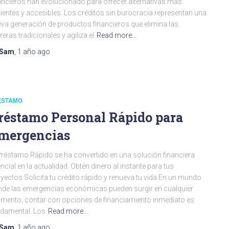
ancieros han evolucionado para ofrecer alternativas más
cientes y accesibles. Los créditos sin burocracia representan una
va generación de productos financieros que elimina las
reras tradicionales y agiliza el
Read more…
Sam
,
1 año
ago
ESTAMO
réstamo Personal Rápido para
mergencias
Préstamo Rápido se ha convertido en una solución financiera
ncial en la actualidad. Obtén dinero al instante para tus
yectos Solicita tu crédito rápido y renueva tu vida En un mundo
de las emergencias económicas pueden surgir en cualquier
ento, contar con opciones de financiamiento inmediato es
damental. Los
Read more…
Sam
,
1 año
ago