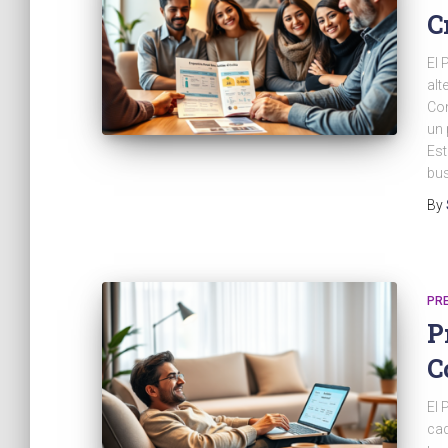
C
El 
alt
Con
un 
Est
bus
By
PR
P
C
El 
cad