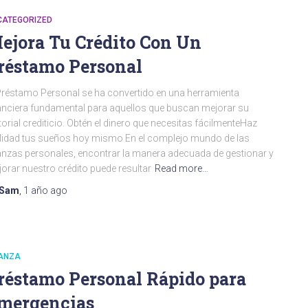
CATEGORIZED
ejora Tu Crédito Con Un
réstamo Personal
Préstamo Personal se ha convertido en una herramienta
anciera fundamental para aquellos que buscan mejorar su
torial crediticio. Obtén el dinero que necesitas fácilmenteHaz
lidad tus sueños hoy mismo En el complejo mundo de las
anzas personales, encontrar la manera adecuada de gestionar y
orar nuestro crédito puede resultar
Read more…
Sam
,
1 año
ago
NANZA
réstamo Personal Rápido para
mergencias