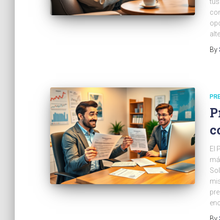
tus
com
opc
alt
By
PR
P
c
El 
más
Sol
mis
pre
enc
By