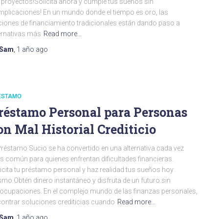
 proyectos!Solicita ahora y cumple tus sueños sin
plicaciones! En un mundo donde el tiempo es oro, las
iones de financiamiento tradicionales están dando paso a
ernativas más
Read more…
Sam
,
1 año
ago
ESTAMO
réstamo Personal para Personas
on Mal Historial Crediticio
Préstamo Sucio se ha convertido en una alternativa cada vez
 común para quienes enfrentan dificultades financieras.
icita tu préstamo personal y haz realidad tus sueños hoy
mo.Obtén dinero instantáneo y disfruta de un futuro sin
ocupaciones. En el complejo mundo de las finanzas personales,
ontrar soluciones crediticias cuando
Read more…
Sam
,
1 año
ago