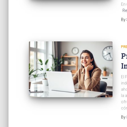
En 
Re
By
PR
P
I
El 
ind
aho
la 
ofr
có
By