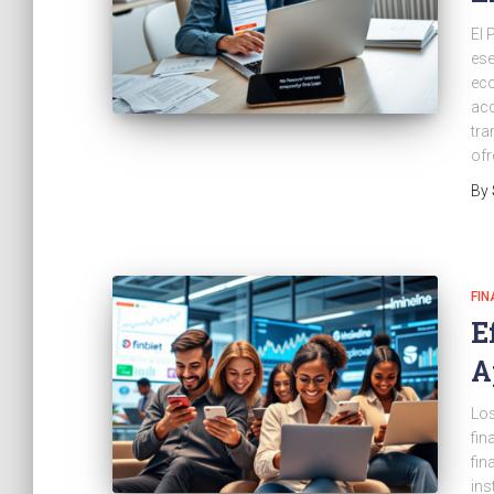
El 
ese
eco
acc
tra
ofr
By
FI
E
A
Los
fin
fin
ins