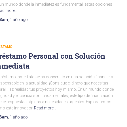
un mundo donde la inmediatez es fundamental, estas opciones
ad more…
Sam
,
1 año
ago
ESTAMO
réstamo Personal con Solución
nmediata
Préstamo Inmediato se ha convertido en una solución financiera
ispensable en la actualidad. ¡Consigue el dinero que necesitas
ra! Haz realidad tus proyectos hoy mismo. En un mundo donde
agilidad y eficiencia son fundamentales, este tipo de financiación
ece respuestas rápidas a necesidades urgentes. Exploraremos
mo este innovador
Read more…
Sam
,
1 año
ago