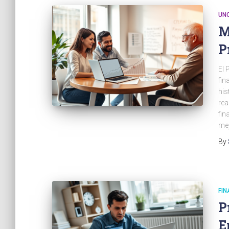
UN
M
P
El 
fin
his
rea
fin
mej
By
FI
P
E