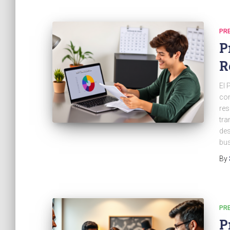
PR
P
R
El 
con
res
tra
des
bus
By
PR
P