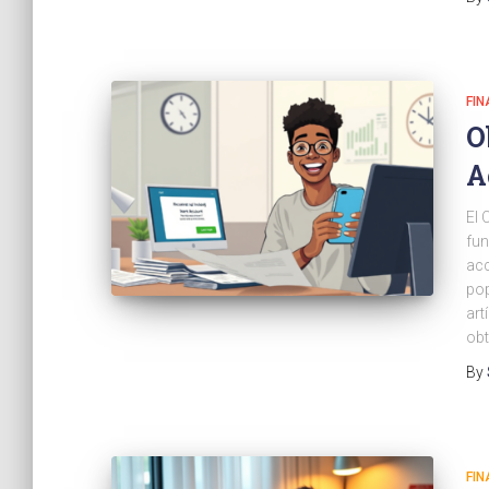
FI
O
A
El 
fun
acc
pop
art
obt
By
FI