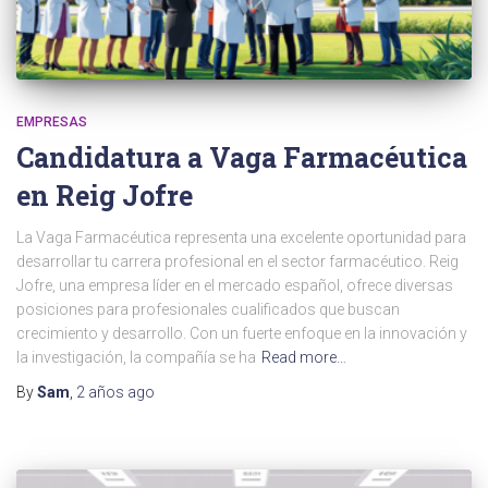
EMPRESAS
Candidatura a Vaga Farmacéutica
en Reig Jofre
La Vaga Farmacéutica representa una excelente oportunidad para
desarrollar tu carrera profesional en el sector farmacéutico. Reig
Jofre, una empresa líder en el mercado español, ofrece diversas
posiciones para profesionales cualificados que buscan
crecimiento y desarrollo. Con un fuerte enfoque en la innovación y
la investigación, la compañía se ha
Read more…
By
Sam
,
2 años
ago