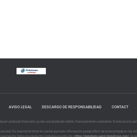
AVISO LEGAL
DESCARGO DE RESPONSABILIDAD
CONTACT
ier producto financiero, ya sea una tarjeta de crédito, financiamiento o préstamo. Si esto ocurre, por
osible. Es importante tener en cuenta que esta información puede diferir de la encontrada en los sit
 asociación, todos los productos listados en este sitio,
https://prestamo.valorizeinoticias.com/
, no 