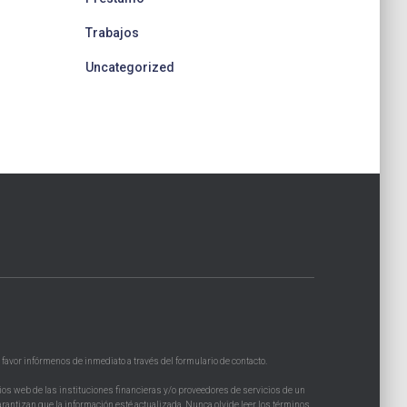
Trabajos
Uncategorized
 favor infórmenos de inmediato a través del formulario de contacto.
ios web de las instituciones financieras y/o proveedores de servicios de un
garantizan que la información esté actualizada. Nunca olvide leer los términos