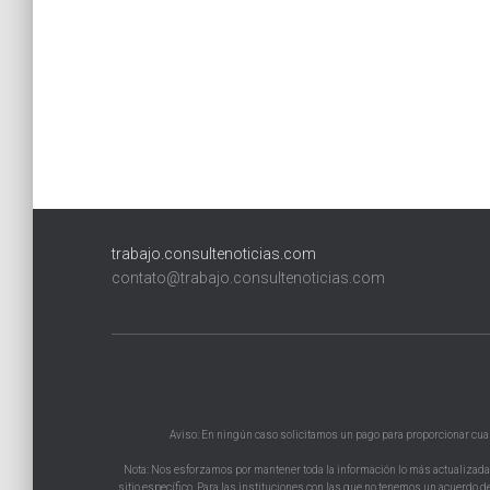
trabajo.consultenoticias.com
contato@trabajo.consultenoticias.com
Aviso: En ningún caso solicitamos un pago para proporcionar cualqu
Nota: Nos esforzamos por mantener toda la información lo más actualizada p
sitio específico. Para las instituciones con las que no tenemos un acuerdo de