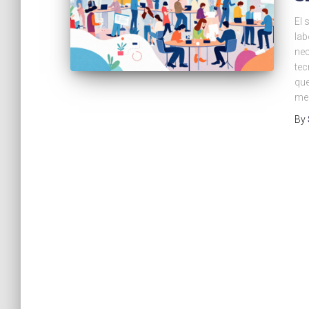
El 
lab
nec
tec
que
mer
By