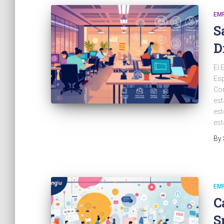
EM
S
D
El 
Esp
Com
est
est
est
By
EM
C
S