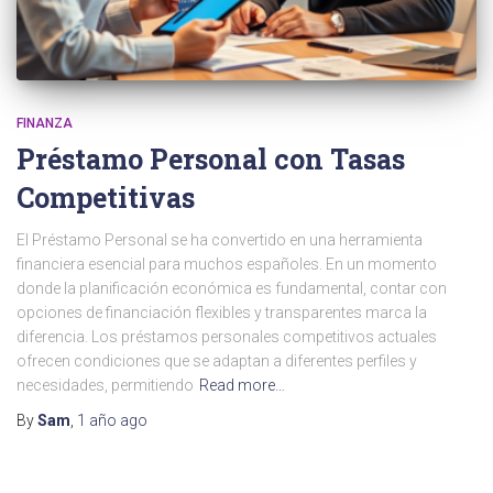
FINANZA
Préstamo Personal con Tasas
Competitivas
El Préstamo Personal se ha convertido en una herramienta
financiera esencial para muchos españoles. En un momento
donde la planificación económica es fundamental, contar con
opciones de financiación flexibles y transparentes marca la
diferencia. Los préstamos personales competitivos actuales
ofrecen condiciones que se adaptan a diferentes perfiles y
necesidades, permitiendo
Read more…
By
Sam
,
1 año
ago