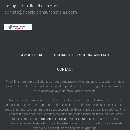
trabajo.consultenoticias.com
contato@trabajo.consultenoticias.com
AVISO LEGAL
DESCARGO DE RESPONSABILIDAD
CONTACT
Aviso: En ningún caso solicitamos un pago para proporcionar cualquier producto financiero,
ya sea una tarjeta de crédito, financiamiento o préstamo. Si esto ocurre, por favor infórmenos
de inmediato a través del formulario de contacto.
Nota: Nos esforzamos por mantener toda la información lo más actualizada posible. Es
importante tener en cuenta que esta información puede diferir de la encontrada en los sitios
web de las instituciones financieras y/o proveedores de servicios de un sitio específico. Para
las instituciones con las que no tenemos un acuerdo de asociación, todos los productos
listados en este sitio,
https://prestamo.valorizeinoticias.com/
, no garantizan que la
información esté actualizada. Nunca olvide leer los términos de uso y las condiciones de
compra de las instituciones financieras que elija.