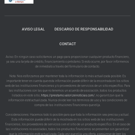
AVISO LEGAL
DESCARGO DE RESPONSABILIDAD
CONTACT
Aviso: En ningún caso solicitamos un pago para proporcionar cualquier producto financiero,
ya sea una tarjeta de crédito, financiamiento o préstamo. Si esto ocurre, por favor infórmenos
de inmediato a través del formulario de contacto.
Nota: Nos esforzamos por mantener toda la información lo más actualizada posible. Es
importante tener en cuenta que esta información puede diferir de la encontrada en los sitios
web de las instituciones financieras y/o proveedores de servicios de un sitio específico. Para
las instituciones con las que no tenemos un acuerdo de asociación, todos los productos
listados en este sitio,
https://prestamo.valorizeinoticias.com/
, no garantizan que la
información esté actualizada. Nunca olvide leer los términos de uso y las condiciones de
compra de las instituciones financieras que elija.
Consideraciones: Hacemos todo lo posible para que toda la información sea precisa y actual.
Esta información puede diferir de la mostrada en los sitios web de las instituciones
financieras, los proveedores de servicios o en el sitio de un producto específico. En el caso de
las instituciones no asociadas, todos los productos financieros se presentan sin garantizar
que la información esté actualizada. Cada vez que elija una oferta, asegúrese de leer los