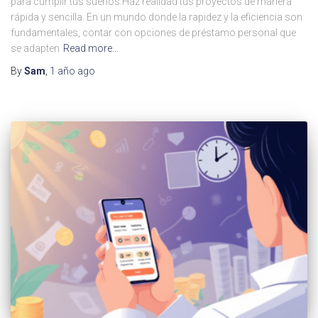
para cumplir tus sueños.Haz realidad tus proyectos de manera
rápida y sencilla. En un mundo donde la rapidez y la eficiencia son
fundamentales, contar con opciones de préstamo personal que
se adapten
Read more…
By
Sam
,
1 año
ago