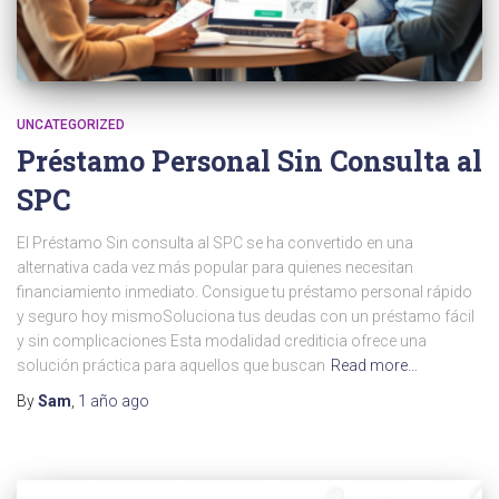
UNCATEGORIZED
Préstamo Personal Sin Consulta al
SPC
El Préstamo Sin consulta al SPC se ha convertido en una
alternativa cada vez más popular para quienes necesitan
financiamiento inmediato. Consigue tu préstamo personal rápido
y seguro hoy mismoSoluciona tus deudas con un préstamo fácil
y sin complicaciones Esta modalidad crediticia ofrece una
solución práctica para aquellos que buscan
Read more…
By
Sam
,
1 año
ago