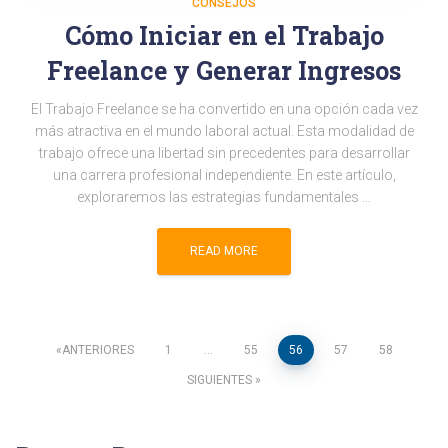
CONSEJOS
Cómo Iniciar en el Trabajo
Freelance y Generar Ingresos
El Trabajo Freelance se ha convertido en una opción cada vez
más atractiva en el mundo laboral actual. Esta modalidad de
trabajo ofrece una libertad sin precedentes para desarrollar
una carrera profesional independiente. En este artículo,
exploraremos las estrategias fundamentales …
READ MORE
Paginación
ANTERIORES
1
…
55
56
57
58
SIGUIENTES
de
entradas