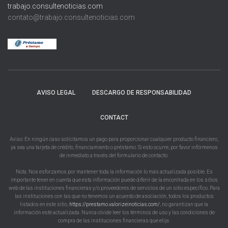
trabajo.consultenoticias.com
contato@trabajo.consultenoticias.com
AVISO LEGAL
DESCARGO DE RESPONSABILIDAD
CONTACT
Aviso: En ningún caso solicitamos un pago para proporcionar cualquier producto financiero,
ya sea una tarjeta de crédito, financiamiento o préstamo. Si esto ocurre, por favor infórmenos
de inmediato a través del formulario de contacto.
Nota: Nos esforzamos por mantener toda la información lo más actualizada posible. Es
importante tener en cuenta que esta información puede diferir de la encontrada en los sitios
web de las instituciones financieras y/o proveedores de servicios de un sitio específico. Para
las instituciones con las que no tenemos un acuerdo de asociación, todos los productos
listados en este sitio,
https://prestamo.valorizeinoticias.com/
, no garantizan que la
información esté actualizada. Nunca olvide leer los términos de uso y las condiciones de
compra de las instituciones financieras que elija.