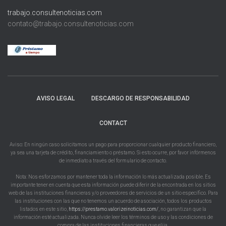
trabajo.consultenoticias.com
contato@trabajo.consultenoticias.com
AVISO LEGAL
DESCARGO DE RESPONSABILIDAD
CONTACT
Aviso: En ningún caso solicitamos un pago para proporcionar cualquier producto financiero,
ya sea una tarjeta de crédito, financiamiento o préstamo. Si esto ocurre, por favor infórmenos
de inmediato a través del formulario de contacto.
Nota: Nos esforzamos por mantener toda la información lo más actualizada posible. Es
importante tener en cuenta que esta información puede diferir de la encontrada en los sitios
web de las instituciones financieras y/o proveedores de servicios de un sitio específico. Para
las instituciones con las que no tenemos un acuerdo de asociación, todos los productos
listados en este sitio,
https://prestamo.valorizeinoticias.com/
, no garantizan que la
información esté actualizada. Nunca olvide leer los términos de uso y las condiciones de
compra de las instituciones financieras que elija.