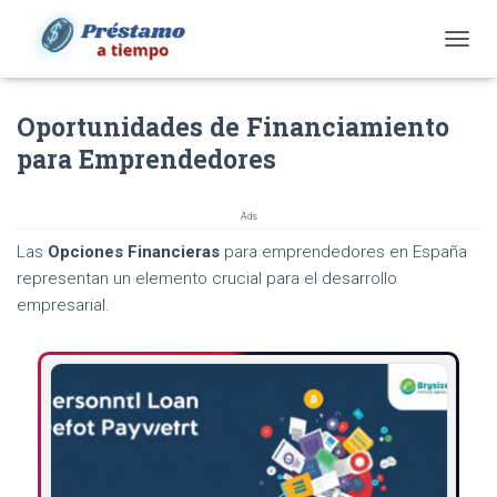
T
O
G
Oportunidades de Financiamiento
G
L
para Emprendedores
E
N
A
Ads
V
I
Las
Opciones Financieras
para emprendedores en España
G
representan un elemento crucial para el desarrollo
A
empresarial.
T
I
O
N