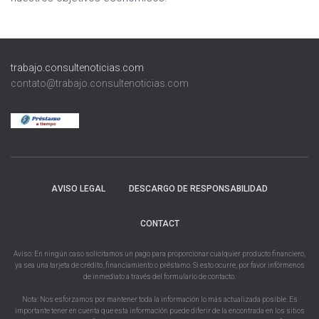
trabajo.consultenoticias.com
contato@trabajo.consultenoticias.com
AVISO LEGAL
DESCARGO DE RESPONSABILIDAD
CONTACT
Aviso: En ningún caso solicitamos un pago para proporcionar cualquier producto financiero,
ya sea una tarjeta de crédito, financiamiento o préstamo. Si esto ocurre, por favor infórmenos
de inmediato a través del formulario de contacto.
Nota: Nos esforzamos por mantener toda la información lo más actualizada posible. Es
importante tener en cuenta que esta información puede diferir de la encontrada en los sitios