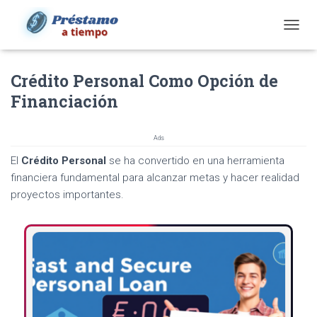
T
O
G
Crédito Personal Como Opción de
G
L
Financiación
E
N
A
Ads
V
I
El
Crédito Personal
se ha convertido en una herramienta
G
financiera fundamental para alcanzar metas y hacer realidad
A
proyectos importantes.
T
I
O
N