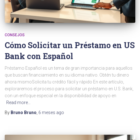
CONSEJOS
Cómo Solicitar un Préstamo en US
Bank con Español
Préstamo Español es un tema de gran importancia para aquellos
que buscan financiamiento en su idioma nativo. Obtén tu dinero
ahora mismoSolicita tu crédito fácil y rápido En este artículo,
exploraremos el proceso para solicitar un préstamo en U.S. Bank,
con un enfoque especial en la disponibilidad de apoyo en
Read more…
By
Bruno Bruno
,
6 meses
ago