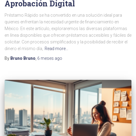
Aprobación Digital
Préstamo Rápido se ha convertido en una solución ideal para
quienes enfrentan la necesidad urgente de financiamiento en
México. En este artículo, exploraremos las diversas plataformas
en línea disponibles que ofrecen préstamos accesibles y fáciles de
solicitar. Con procesos simplificados y la posibilidad de recibir el
dinero el mismo día,
Read more…
By
Bruno Bruno
,
6 meses
ago