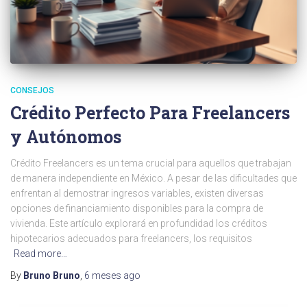
CONSEJOS
Crédito Perfecto Para Freelancers
y Autónomos
Crédito Freelancers es un tema crucial para aquellos que trabajan
de manera independiente en México. A pesar de las dificultades que
enfrentan al demostrar ingresos variables, existen diversas
opciones de financiamiento disponibles para la compra de
vivienda. Este artículo explorará en profundidad los créditos
hipotecarios adecuados para freelancers, los requisitos
Read more…
By
Bruno Bruno
,
6 meses
ago