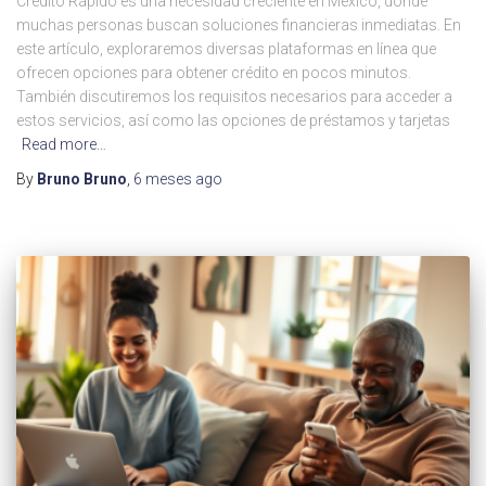
Crédito Rápido es una necesidad creciente en México, donde
muchas personas buscan soluciones financieras inmediatas. En
este artículo, exploraremos diversas plataformas en línea que
ofrecen opciones para obtener crédito en pocos minutos.
También discutiremos los requisitos necesarios para acceder a
estos servicios, así como las opciones de préstamos y tarjetas
Read more…
By
Bruno Bruno
,
6 meses
ago