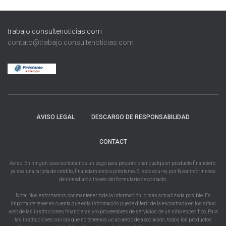
trabajo.consultenoticias.com
contato@trabajo.consultenoticias.com
AVISO LEGAL
DESCARGO DE RESPONSABILIDAD
CONTACT
Aviso: En ningún caso solicitamos un pago para proporcionar cualquier producto financiero,
ya sea una tarjeta de crédito, financiamiento o préstamo. Si esto ocurre, por favor infórmenos
de inmediato a través del formulario de contacto.
Nota: Nos esforzamos por mantener toda la información lo más actualizada posible. Es
importante tener en cuenta que esta información puede diferir de la encontrada en los sitios
web de las instituciones financieras y/o proveedores de servicios de un sitio específico. Para
las instituciones con las que no tenemos un acuerdo de asociación, todos los productos